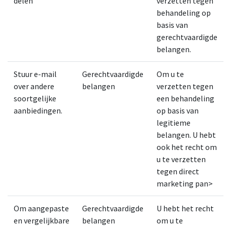
delen
verzetten tegen
behandeling op
basis van
gerechtvaardigde
belangen.
Stuur e-mail
Gerechtvaardigde
Om u te
over andere
belangen
verzetten tegen
soortgelijke
een behandeling
aanbiedingen.
op basis van
legitieme
belangen. U hebt
ook het recht om
u te verzetten
tegen direct
marketing pan>
Om aangepaste
Gerechtvaardigde
U hebt het recht
en vergelijkbare
belangen
om u te