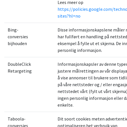
Lees meer op
https://policies.google.com/techn
sites?hl=no
Bing-
Disse informasjonskapslene måler n
conversies
har fullført en handling på nettsted
bijhouden
eksempel å fylle ut et skjema. De i
personlig informasjon.
DoubleClick
Informasjonskapsler av denne typen 
Retargeting
justere målrettingen av vår display
å vise annonser til brukere som tidl
på våre nettsteder og / eller engas
nettstedet vårt (fylt ut vårt skjema
ingen personlig informasjon eller 
enkelte.
Taboola-
Dit soort cookies meten advertenti
conversies
optimaliseren het verbruik van